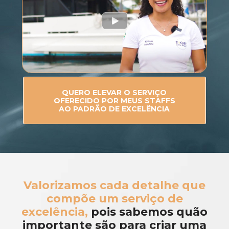
QUERO ELEVAR O SERVIÇO
OFERECIDO POR MEUS STAFFS
AO PADRÃO DE EXCELÊNCIA
Valorizamos cada detalhe que
compõe um serviço de
excelência,
pois sabemos quão
importante são para criar uma