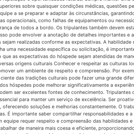
superiores sobre quaisquer condições médicas, questões p
quipe a se preparar e adaptar às circunstâncias, garantin
mas operacionais, como falhas de equipamentos ou necess
urança de todos a bordo. Os tripulantes também devem esta
 Isso pode envolver a anotação de detalhes importantes e
fas sejam realizadas conforme as expectativas. A habilida
 uma necessidade específica ou solicitação, é importante
do que as expectativas do hóspede sejam atendidas de manei
rsas origens culturais Conhecer e respeitar as culturas lo
romover um ambiente de respeito e compreensão. Por exem
r ciente das tradições culturais pode fazer uma grande di
 dos hóspedes pode melhorar significativamente a experiênc
dem ser excelentes fontes de conhecimento. Tripulantes d
ssencial para manter um serviço de excelência. Ser proativ
m, oferecendo soluções e melhorias constantemente. O tr
gas. É importante saber compartilhar responsabilidades e
 equipe requer respeito e compreensão das habilidades e
rabalhar de maneira mais coesa e eficiente, proporcionand