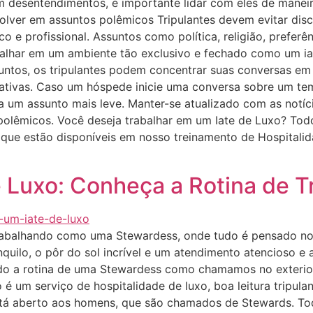
jam desentendimentos, é importante lidar com eles de manei
olver em assuntos polêmicos Tripulantes devem evitar di
co e profissional. Assuntos como política, religião, prefer
balhar em um ambiente tão exclusivo e fechado como um ia
ssuntos, os tripulantes podem concentrar suas conversas em
creativas. Caso um hóspede inicie uma conversa sobre um te
ra um assunto mais leve. Manter-se atualizado com as notí
e polêmicos. Você deseja trabalhar em um Iate de Luxo? To
s que estão disponíveis em nosso treinamento de Hospitalid
 Luxo: Conheça a Rotina de 
trabalhando como uma Stewardess, onde tudo é pensado n
quilo, o pôr do sol incrível e um atendimento atencioso e
do a rotina de uma Stewardess como chamamos no exterior
 um serviço de hospitalidade de luxo, boa leitura tripula
stá aberto aos homens, que são chamados de Stewards. To