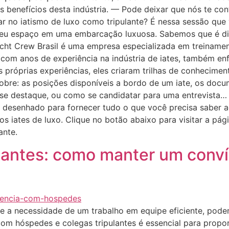
s benefícios desta indústria. — Pode deixar que nós te co
ar no iatismo de luxo como tripulante? É nessa sessão que
eu espaço em uma embarcação luxuosa. Sabemos que é difí
ht Crew Brasil é uma empresa especializada em treinament
s com anos de experiência na indústria de iates, também en
s próprias experiências, eles criaram trilhas de conhecime
sobre: as posições disponíveis a bordo de um iate, os docu
e se destaque, ou como se candidatar para uma entrevista
i desenhado para fornecer tudo o que você precisa saber ag
os iates de luxo. Clique no botão abaixo para visitar a pág
ante.
pulantes: como manter um con
 e a necessidade de um trabalho em equipe eficiente, podem
com hóspedes e colegas tripulantes é essencial para propo