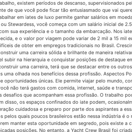
abalho, existem períodos de descanso, supervisionados pel
nte de que você pode ficar tão entusiasmado que vai quere
balhar em iates de luxo permite ganhar salários em moeda
ou Stewardess, você começa com um salário inicial de 2.5
com sua experiência e o tamanho da embarcação. Nos iates
ida, e o valor por viagem pode variar de 2 mil a 15 mil e
fíceis de obter em empregos tradicionais no Brasil. Cresci
onstruir uma carreira sólida e brilhante de maneira relativ
vel subir na hierarquia e conquistar posições de destaque
struir uma carreira, terá que se destacar entre os outros
s uma olhada nos benefícios dessa profissão. Aspectos Po
e oportunidades únicas. Ele permite viajar pelo mundo, co
você não terá gastos com comida, internet, saúde e transpo
dos desafios que acompanham essa profissão. O trabalho pode
ém disso, os espaços confinados do iate podem, ocasionalm
ração cuidadosa e preparo por parte dos aspirantes a essa
s pelos quais poucos brasileiros estão nessa indústria é o
erem manter esta oportunidade em segredo, pois existe a c
çadas posições. No entanto, a Yacht Crew Brasil foi criada