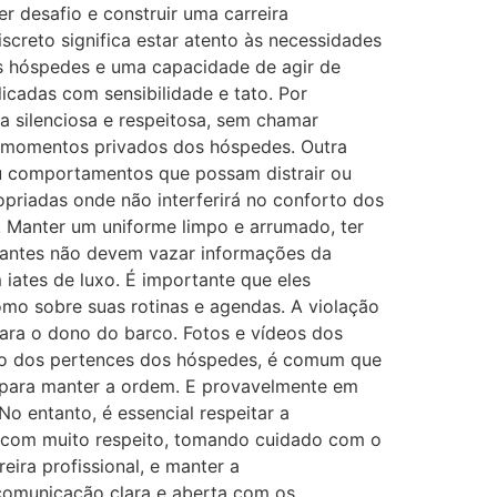
er desafio e construir uma carreira
iscreto significa estar atento às necessidades
os hóspedes e uma capacidade de agir de
icadas com sensibilidade e tato. Por
a silenciosa e respeitosa, sem chamar
os momentos privados dos hóspedes. Outra
ou comportamentos que possam distrair ou
opriadas onde não interferirá no conforto dos
. Manter um uniforme limpo e arrumado, ter
ulantes não devem vazar informações da
iates de luxo. É importante que eles
mo sobre suas rotinas e agendas. A violação
para o dono do barco. Fotos e vídeos dos
ção dos pertences dos hóspedes, é comum que
o para manter a ordem. E provavelmente em
o entanto, é essencial respeitar a
e com muito respeito, tomando cuidado com o
eira profissional, e manter a
 comunicação clara e aberta com os