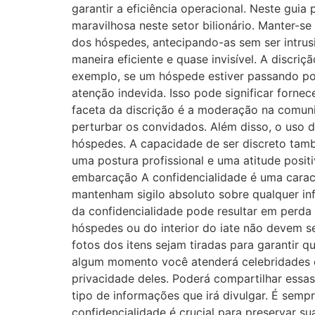
garantir a eficiência operacional. Neste guia
maravilhosa neste setor bilionário. Manter-se
dos hóspedes, antecipando-as sem ser intrus
maneira eficiente e quase invisível. A discr
exemplo, se um hóspede estiver passando por
atenção indevida. Isso pode significar forn
faceta da discrição é a moderação na comun
perturbar os convidados. Além disso, o uso d
hóspedes. A capacidade de ser discreto tamb
uma postura profissional e uma atitude posi
embarcação A confidencialidade é uma caracte
mantenham sigilo absoluto sobre qualquer in
da confidencialidade pode resultar em perda 
hóspedes ou do interior do iate não devem 
fotos dos itens sejam tiradas para garantir
algum momento você atenderá celebridades e 
privacidade deles. Poderá compartilhar essa
tipo de informações que irá divulgar. É semp
confidencialidade é crucial para preservar 