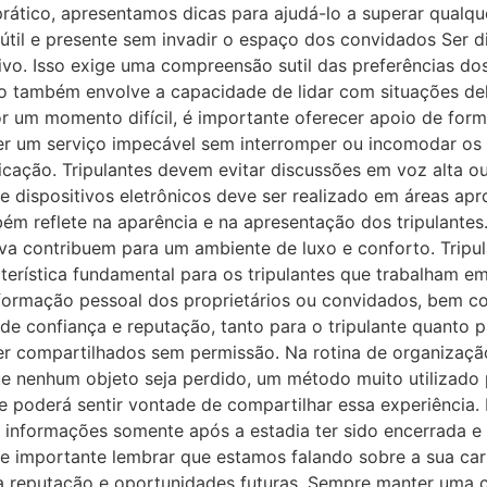
 prático, apresentamos dicas para ajudá-lo a superar qualqu
 útil e presente sem invadir o espaço dos convidados Ser d
ivo. Isso exige uma compreensão sutil das preferências d
ição também envolve a capacidade de lidar com situações del
 um momento difícil, é importante oferecer apoio de form
ecer um serviço impecável sem interromper ou incomodar 
icação. Tripulantes devem evitar discussões em voz alta 
e dispositivos eletrônicos deve ser realizado em áreas apr
ém reflete na aparência e na apresentação dos tripulantes
tiva contribuem para um ambiente de luxo e conforto. Trip
rística fundamental para os tripulantes que trabalham em 
formação pessoal dos proprietários ou convidados, bem co
de confiança e reputação, tanto para o tripulante quanto 
ser compartilhados sem permissão. Na rotina de organiza
 que nenhum objeto seja perdido, um método muito utilizad
poderá sentir vontade de compartilhar essa experiência. N
s informações somente após a estadia ter sido encerrada 
re importante lembrar que estamos falando sobre a sua carr
sua reputação e oportunidades futuras. Sempre manter uma