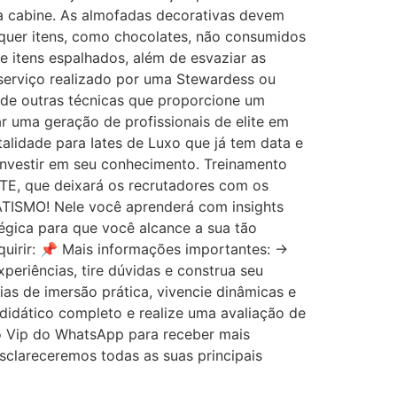
da cabine. As almofadas decorativas devem
squer itens, como chocolates, não consumidos
 e itens espalhados, além de esvaziar as
serviço realizado por uma Stewardess ou
o de outras técnicas que proporcione um
 uma geração de profissionais de elite em
talidade para Iates de Luxo que já tem data e
investir em seu conhecimento. Treinamento
NTE, que deixará os recrutadores com os
TISMO! Nele você aprenderá com insights
égica para que você alcance a sua tão
quirir: 📌 Mais informações importantes: →
eriências, tire dúvidas e construa seu
s de imersão prática, vivencie dinâmicas e
didático completo e realize uma avaliação de
po Vip do WhatsApp para receber mais
esclareceremos todas as suas principais