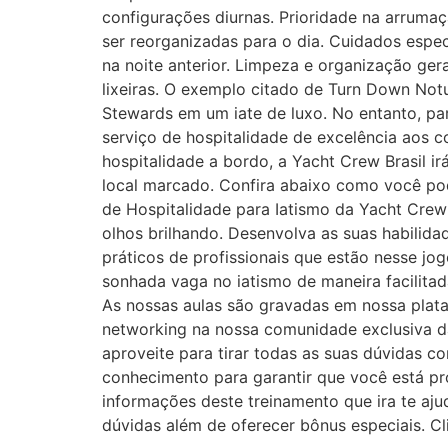
configurações diurnas. Prioridade na arruma
ser reorganizadas para o dia. Cuidados espe
na noite anterior. Limpeza e organização gera
lixeiras. O exemplo citado de Turn Down Not
Stewards em um iate de luxo. No entanto, par
serviço de hospitalidade de excelência aos 
hospitalidade a bordo, a Yacht Crew Brasil ir
local marcado. Confira abaixo como você pod
de Hospitalidade para Iatismo da Yacht Crew
olhos brilhando. Desenvolva as suas habil
práticos de profissionais que estão nesse jo
sonhada vaga no iatismo de maneira facilita
As nossas aulas são gravadas em nossa plata
networking na nossa comunidade exclusiva da
aproveite para tirar todas as suas dúvidas c
conhecimento para garantir que você está pr
informações deste treinamento que ira te ajud
dúvidas além de oferecer bônus especiais. Cl