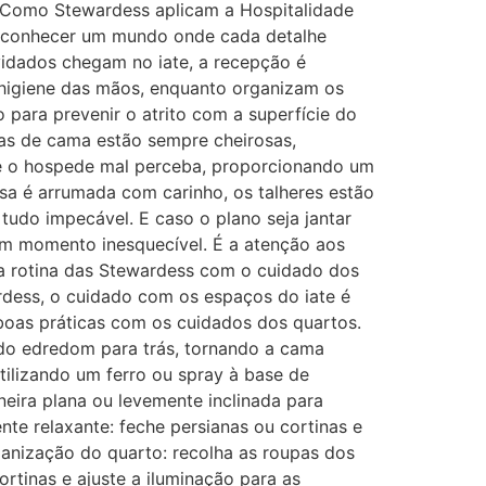
. Como Stewardess aplicam a Hospitalidade
 é conhecer um mundo onde cada detalhe
idados chegam no iate, a recepção é
 higiene das mãos, enquanto organizam os
 para prevenir o atrito com a superfície do
as de cama estão sempre cheirosas,
e o hospede mal perceba, proporcionando um
 é arrumada com carinho, os talheres estão
tudo impecável. E caso o plano seja jantar
um momento inesquecível. É a atenção aos
 da rotina das Stewardess com o cuidado dos
rdess, o cuidado com os espaços do iate é
boas práticas com os cuidados dos quartos.
 do edredom para trás, tornando a cama
tilizando um ferro ou spray à base de
eira plana ou levemente inclinada para
te relaxante: feche persianas ou cortinas e
ganização do quarto: recolha as roupas dos
rtinas e ajuste a iluminação para as