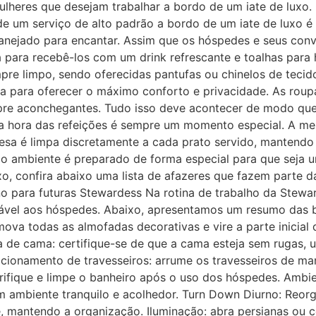
ulheres que desejam trabalhar a bordo de um iate de luxo
de um serviço de alto padrão a bordo de um iate de luxo
nejado para encantar. Assim que os hóspedes e seus conv
 para recebê-los com um drink refrescante e toalhas para
re limpo, sendo oferecidas pantufas ou chinelos de tecido
 para oferecer o máximo conforto e privacidade. As roup
pre aconchegantes. Tudo isso deve acontecer de modo qu
hora das refeições é sempre um momento especial. A mesa
esa é limpa discretamente a cada prato servido, mantendo 
 o ambiente é preparado de forma especial para que seja 
uxo, confira abaixo uma lista de afazeres que fazem parte
o para futuras Stewardess Na rotina de trabalho da Stewa
dável aos hóspedes. Abaixo, apresentamos um resumo das 
va todas as almofadas decorativas e vire a parte inicial
 de cama: certifique-se de que a cama esteja sem rugas, u
cionamento de travesseiros: arrume os travesseiros de man
rifique e limpe o banheiro após o uso dos hóspedes. Ambien
um ambiente tranquilo e acolhedor. Turn Down Diurno: Reor
, mantendo a organização. Iluminação: abra persianas ou co