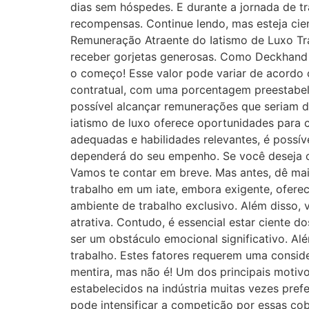
dias sem hóspedes. E durante a jornada de tr
recompensas. Continue lendo, mas esteja cie
Remuneração Atraente do Iatismo de Luxo Tra
receber gorjetas generosas. Como Deckhand 
o começo! Esse valor pode variar de acordo 
contratual, com uma porcentagem preestabelec
possível alcançar remunerações que seriam di
iatismo de luxo oferece oportunidades para c
adequadas e habilidades relevantes, é possí
dependerá do seu empenho. Se você deseja con
Vamos te contar em breve. Mas antes, dê mai
trabalho em um iate, embora exigente, oferec
ambiente de trabalho exclusivo. Além disso, 
atrativa. Contudo, é essencial estar ciente 
ser um obstáculo emocional significativo. Al
trabalho. Estes fatores requerem uma conside
mentira, mas não é! Um dos principais motivo
estabelecidos na indústria muitas vezes pref
pode intensificar a competição por essas cobi