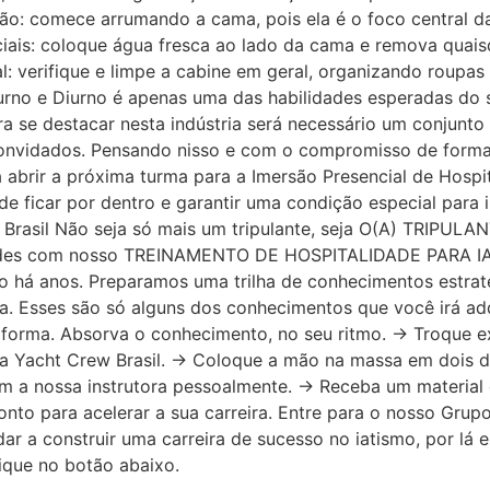
ção: comece arrumando a cama, pois ela é o foco central 
ciais: coloque água fresca ao lado da cama e remova quai
l: verifique e limpe a cabine em geral, organizando roupas
urno e Diurno é apenas uma das habilidades esperadas do 
a se destacar nesta indústria será necessário um conjunt
convidados. Pensando nisso e com o compromisso de formar
á abrir a próxima turma para a Imersão Presencial de Hospi
e ficar por dentro e garantir uma condição especial para 
 Brasil Não seja só mais um tripulante, seja O(A) TRIPULA
idades com nosso TREINAMENTO DE HOSPITALIDADE PARA IA
go há anos. Preparamos uma trilha de conhecimentos estrat
da. Esses são só alguns dos conhecimentos que você irá ad
forma. Absorva o conhecimento, no seu ritmo. → Troque exp
 Yacht Crew Brasil. → Coloque a mão na massa em dois dia
om a nossa instrutora pessoalmente. → Receba um material 
onto para acelerar a sua carreira. Entre para o nosso Gru
ar a construir uma carreira de sucesso no iatismo, por lá 
ique no botão abaixo.