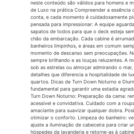
neste conteúdo são válidos para homens e m
de Luxo na prática Compreender a essência 
conta, e cada momento é cuidadosamente pla
pensada para impressionar: A equipe aguarda
sapatos de todos para que o deck esteja semp
chão da embarcação. Cada cabine é arrumada
banheiros limpinhos, e áreas em comum sem
momento de descanso sem preocupações. Na 
sempre brilhando e as louças reluzentes. A m
sob as estrelas ou almoçar admirando o mar,
detalhes que diferencia a hospitalidade de l
quartos. Dicas de Turn Down Noturno e Diurn
fundamental para garantir uma estadia agra
Turn Down Noturno: Preparação da cama: remo
acessível e convidativa. Cuidado com a roupa
amaciante para suavizar qualquer dobra. Posi
otimizar o conforto. Limpeza do banheiro: ve
ajuste a iluminação de cabeceira para criar 
hóspedes da lavanderia e retorne-as à cabine